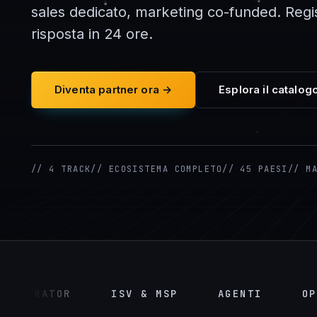
sales dedicato, marketing co-funded. Regis
risposta in 24 ore.
Diventa partner ora →
Esplora il catalog
// 4 TRACK
// ECOSISTEMA COMPLETO
// 45 PAESI
// M
RATOR
ISV & MSP
AGENTI
OPERAT