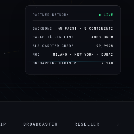
PARTNER NETWORK
● LIVE
BACKBONE
45 PAESI · 5 CONTINENTI
CAPACITÀ PER LINK
400G DWDM
SLA CARRIER-GRADE
99,999%
NOC
MILANO · NEW YORK · DUBAI
ONBOARDING PARTNER
< 24H
BROADCASTER
RESELLER
SYSTEM INT