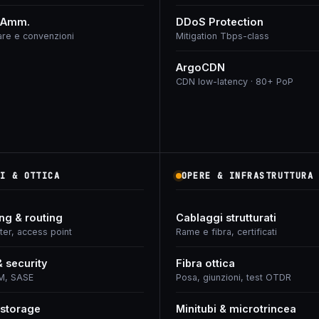
 Amm.
DDoS Protection
re e convenzioni
Mitigation Tbps-class
ArgoCDN
CDN low-latency · 80+ PoP
I & OTTICA
OPERE & INFRASTRUTTURA
ng & routing
Cablaggi strutturati
ter, access point
Rame e fibra, certificati
& security
Fibra ottica
M, SASE
Posa, giunzioni, test OTDR
 storage
Minitubi & microtrincea