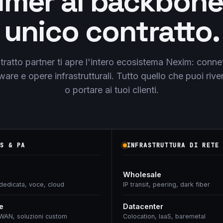
mer al backbone
unico contratto.
ratto partner ti apre l'intero ecosistema Nexim: connet
ware e opere infrastrutturali. Tutto quello che puoi rive
o portare ai tuoi clienti.
S & PA
INFRASTRUTTURA DI RETE
Wholesale
 dedicata, voce, cloud
IP transit, peering, dark fiber
e
Datacenter
WAN, soluzioni custom
Colocation, IaaS, baremetal